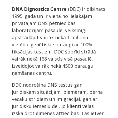
DNA Dignostics Centre
(DDC) ir dibināts
1995. gadā un ir viena no lielākajām
privātajām DNS pētniecības
laboratorijām pasaulē, veiksmīgi
apstrādājot vairāk nekā 1 miljonu
vienību. ģenētiskie paraugi ar 100%
fiksācijas testiem. DDC šobrīd strādā
vairāk nekā 168 valstīs visā pasaulē,
izveidojot vairāk nekā 4500 paraugu
ņemšanas centru.
DDC nodrošina DNS testus gan
juridiskām situācijām, piemēram, bērna
vecāku strīdiem un imigrācijai, gan arī
juridisku iemeslu dēļ, jo klienti vēlas
izskaidrot ģimenes attiecības. Tas ietver