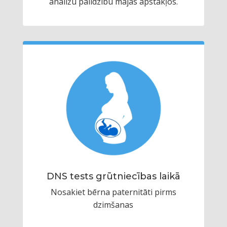
analīžu palīdzību mājas apstākļos.
DNS tests grūtniecības laikā
Nosakiet bērna paternitāti pirms
dzimšanas